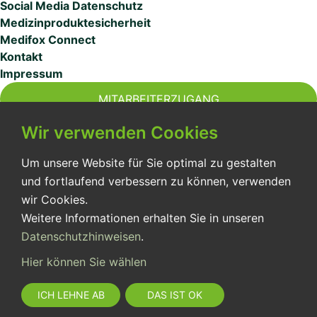
Social Media Datenschutz
Medizinproduktesicherheit
Medifox Connect
Kontakt
Impressum
MITARBEITERZUGANG
Wir verwenden Cookies
Um unsere Website für Sie optimal zu gestalten
und fortlaufend verbessern zu können, verwenden
Der Intensivpflegedienst Linimed Bayern wurde 1987
wir Cookies.
gegründet. Wir stehen für optimale außerklinische
Weitere Informationen erhalten Sie in unseren
Versorgung unserer Patient:innen.
Datenschutzhinweisen
.
Hier können Sie wählen
ICH LEHNE AB
DAS IST OK