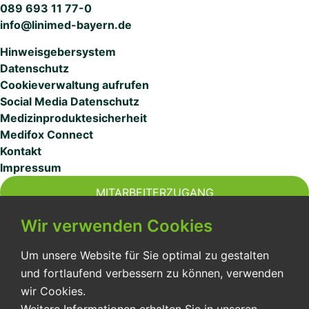
089 693 11 77-0
info@linimed-bayern.de
Hinweisgebersystem
Datenschutz
Cookieverwaltung aufrufen
Social Media Datenschutz
Medizinproduktesicherheit
Medifox Connect
Kontakt
Impressum
MITARBEITERZUGANG
Wir verwenden Cookies
Um unsere Website für Sie optimal zu gestalten
und fortlaufend verbessern zu können, verwenden
Der Intensivpflegedienst Linimed Bayern wurde 1987
wir Cookies.
gegründet. Wir stehen für optimale außerklinische