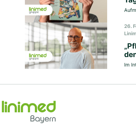
Aufm
26. 
Lini
„Pf
den
Im In