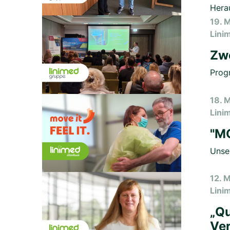
Hera
19. 
Lini
Zwe
Prog
18. 
Lini
"MO
Unser
12. 
Lini
„Qu
Ve