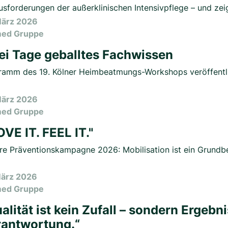
usforderungen der außerklinischen Intensivpflege – und ze
März 2026
med Gruppe
i Tage geballtes Fachwissen
ramm des 19. Kölner Heimbeatmungs-Workshops veröffentli
März 2026
med Gruppe
VE IT. FEEL IT."
e Präventionskampagne 2026: Mobilisation ist ein Grundbed
März 2026
med Gruppe
alität ist kein Zufall – sondern Ergeb
rantwortung.“