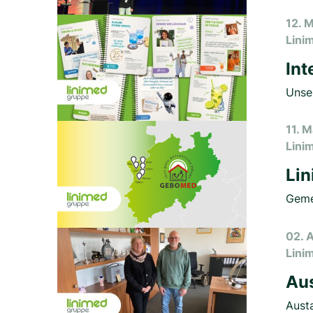
12. 
Lini
Int
Unser
11. 
Lini
Lin
Geme
02. 
Lini
Aus
Aust