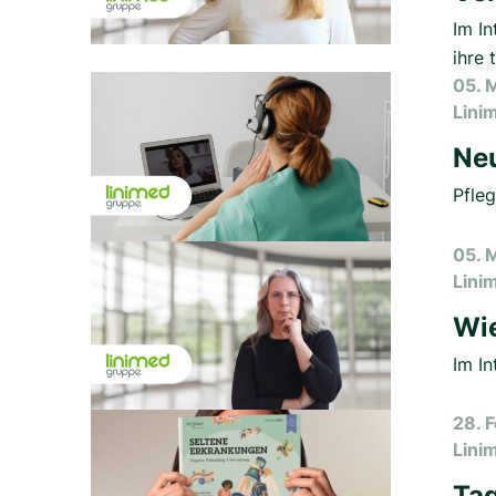
Im In
ihre 
05. 
Lini
Neu
Pfle
05. 
Lini
Wie
Im In
28. 
Lini
Tag