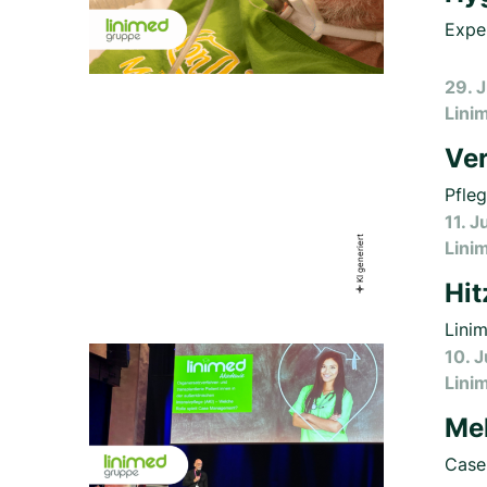
Exper
29. 
Lini
Ver
Pfle
11. 
Lini
Hit
Lini
10. 
Lini
Meh
Case