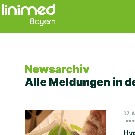
Skip
to
content
Newsarchiv
Alle Meldungen in d
07. 
Lini
Hyg