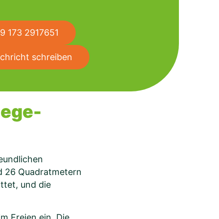
9 173 2917651
chricht schreiben
lege-
reundlichen
nd 26 Quadratmetern
tet, und die
m Freien ein. Die