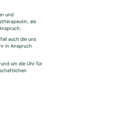
en und
therapeutin, als
 Anspruch.
all auch die uns
ehr in Anspruch
rund um die Uhr für
schaftlichen
la Morgenstern
chpartnerin für Patientenaufnahme I
ement