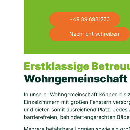
+49 89 6931770
Nachricht schreiben
Erstklassige Betreu
Wohngemeinschaft 
In unserer Wohngemeinschaft können bis zu
Einzelzimmern mit großen Fenstern verso
und bieten somit ausreichend Platz. Jedes
barrierefreien, behindertengerechten Bäder
Mehrere befahrbare Loggien sowie ein groß