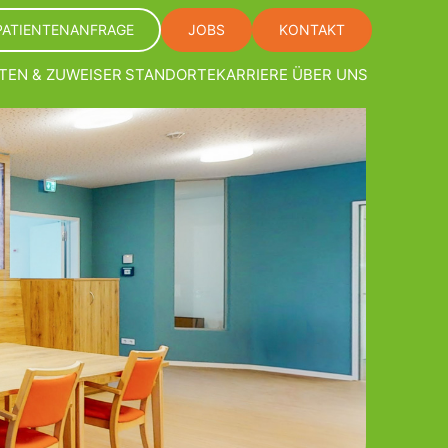
PATIENTENANFRAGE
JOBS
KONTAKT
TEN & ZUWEISER
STANDORTE
KARRIERE
ÜBER UNS